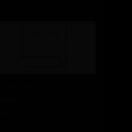
365ALLSPORTS
‎淮南码上行
⌛ 06-27
👁️ 8497