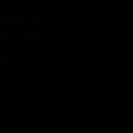
们的技术实在令人担忧。
两次在东亚四强赛战平对
中国队还有多少机会在客
多
速上分原来要这样