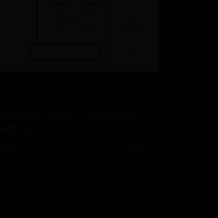
365体育APP官网
亚洲亚军冲击世界杯！国足12分努力
争四名额
⌛ 06-27
👁️ 3477