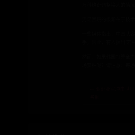
万科维奇调整换人的情况
男足困境的根源在于技术
一些媒体指出，中国队客
手，因此，有人提出“若
然而，如果韩国打算全力
场获胜呢？请注意：每场
← 亚洲亚军冲击世界
名额