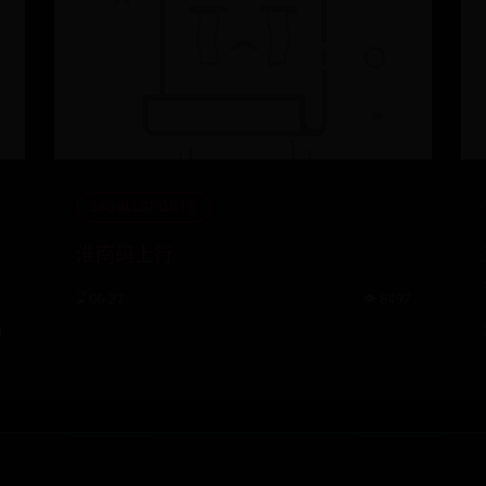
365ALLSPORTS
‎淮南码上行
⌛ 06-27
👁️ 8497
1