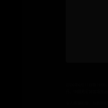
2026年6月11日晚1
行。中国男足将客场挑战
令人费解的是，与此同时