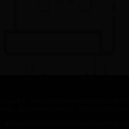
9:00，2026年美洲、加拿大和墨西哥联合举办的世界杯亚洲区预选
韩国队，这场比赛备受瞩目的焦点是：中国队能否在客场有所作
，泰国队将对阵新加坡队的比赛安排在北京时间20:30开始。也