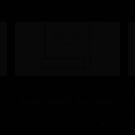
365ALLSPORTS
怎么查自己的手机号？这3个方法请查
收
1
⌛ 06-27
👁️ 1964