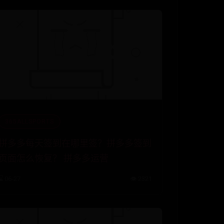
365ALLSPORTS
拼多多每天签到在哪里签？拼多多签到
页面怎么恢复？ 拼多多运营
⌛ 06-27
👁️ 2321