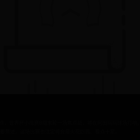
晨3点，世界杯小组赛B组末轮一场焦点战，将在阿图玛玛球场打响
要赘述，这场比赛也注定将会是火花四溅、看点十足。