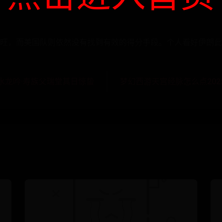
旺，而美国队则依然没有找到有效的得分手段。个人看好伊朗此役1
 水龙吟·寿族父瑞堂其日惊蛰
梦幻西游天宫经脉怎么点2025