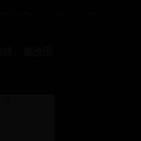
65体育APP官网
365allsports
365bet中文
出线，篡改国