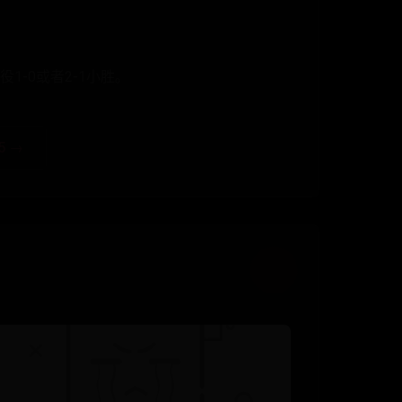
-0或者2-1小胜。
 →