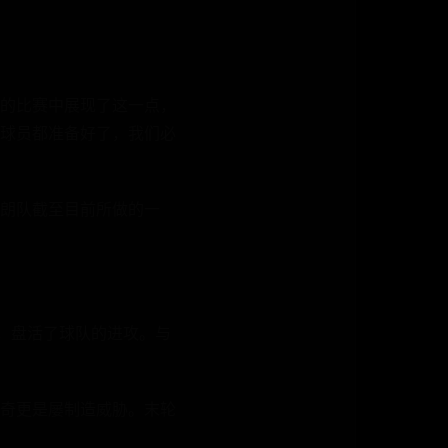
的比赛中展现了这一点，
球员都准备好了，我们必
朗队截至目前所做的一
，盘活了球队的进攻。与
奇更是屡制造威胁。末轮