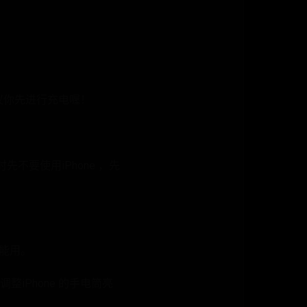
议你先进行充电喔！
先不要使用iPhone ，先
不能用。
iPhone 的手电筒亮
。