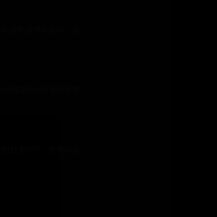
把手机关机再重新启动，试
尝试更新iOS 系统来进
的相机灯泡坏了，你可以送