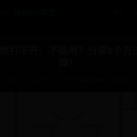
ts-365bet中文
首页
3
 手电筒打不开、不能用？分享8个
障！
365bet中文
⌛ 2025-07-09 15:56:39
👤 admin
👁️ 1579
❤️ 829