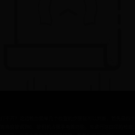
道为什打不开？这边教你简单几个检查的步骤就可以判断，首先是四
筒亮度被调到0、被相机占据手电筒功能。先进行这四项的检查，如