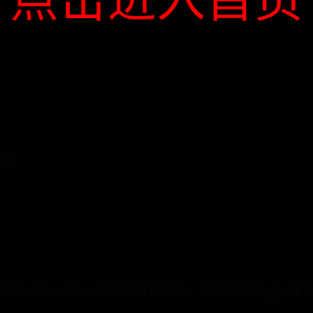
电筒
e 是否电量过低、过热、手电筒亮度被调成0，或者是相机功能占据