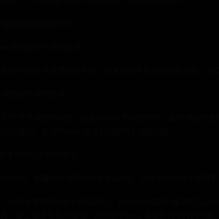
问题了！文章会教你进行故障排除，那我们就开始吧！
开、不能用的故障排除方法
hone 手电筒打不开的情况
导致iPhone 手电筒无法开启，如果你的手机已经电量过低，建
e 手电筒打不开的情况
e 打不开手电筒的功能，这是iPhone 的保护机制，此时建议你暂时
避免阳光直射，等待iPhone 降温后再使用手电筒功能。
 导致手电筒打不开的情况
以调整亮度的，如果你手电筒的亮度被调到0，可能就会导致手电筒
，找到手电筒图示并长按该图示，画面会出现四个格子可以让你调整
（往上越多格表示越亮）来解决iPhone 手电筒打不开的问题