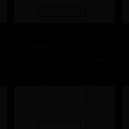
365体育APP官网
花无忧额度审核要多久
⌛ 07-02
👁️ 5678
0