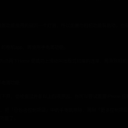
能跟手电筒功能使用的是同一个灯泡，所以如果你相机功能有启动，
e 的相机app，再使用手电筒功能。
方法为点两下Home 键或向上滑动叫出程式切换的选单，再滑到相
 手电筒功能
电筒打不开，也检查过并非以上四项原因，你可以尝试重置iPhone
，把「已包含控制项目」中的手电筒移除，再到「更多控制项目
功能了。