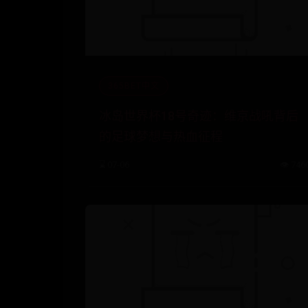
365BET中文
冰岛世界杯18号奇迹：维京战吼背后
的足球梦想与热血征程
⌛ 07-06
👁️ 746