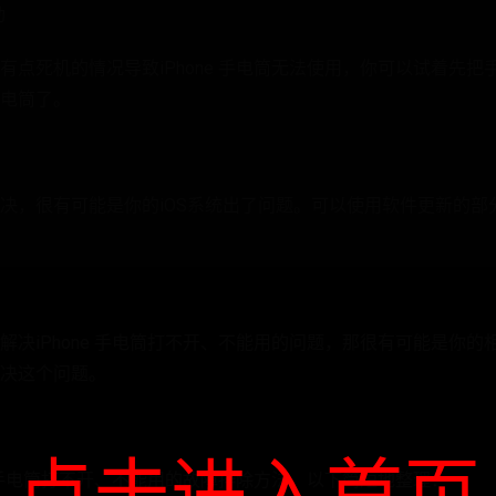
动
有点死机的情况导致iPhone 手电筒无法使用，你可以试着先
电筒了。
决，很有可能是你的iOS系统出了问题。可以使用软件更新的部分
解决iPhone 手电筒打不开、不能用的问题，那很有可能是你
决这个问题。
点击进入首页
e 手电筒打不开、不能用的故障排除方法，以下简短地整理：