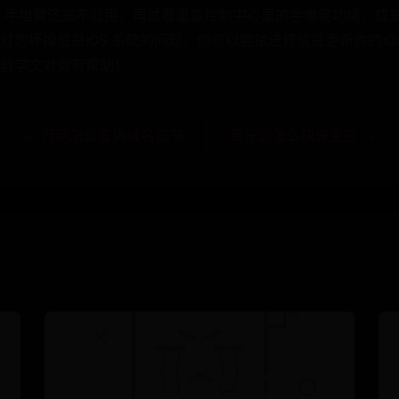
one 手电筒还是不能用，再试着重置控制中心里的手电筒功能，
灯泡坏掉或是iOS 系统的问题，你可以尝试送修或是更新你的iO
教学文对你有帮助！
← 万网怎么查询域名证书
黄牙齿怎么快速变白 →