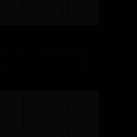
365ALLSPORTS
汉语佛源词语：千秋语汇，葩华纷艳
⌛ 06-28
👁️ 8963