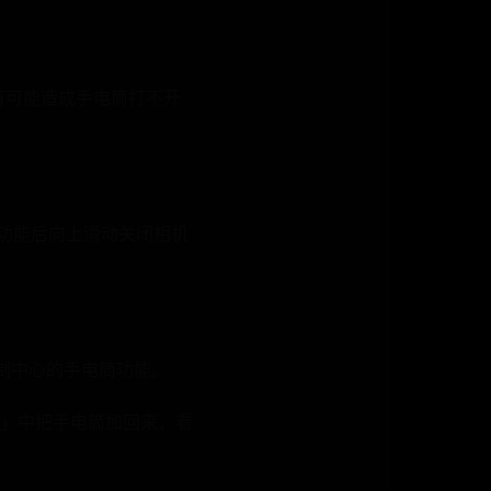
也有可能造成手电筒打不开
机功能后向上滑动关闭相机
 控制中心的手电筒功能。
」中把手电筒加回来，看