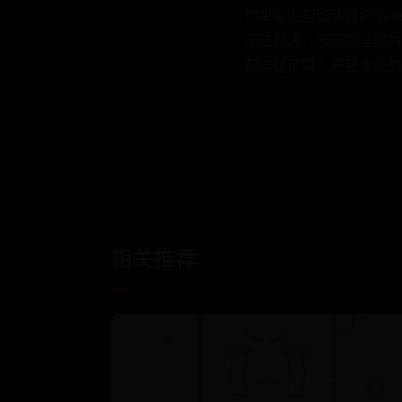
如果以上都确认过iPh
无法解决，很可能是因为
都清楚了吗？希望今天的
相关推荐