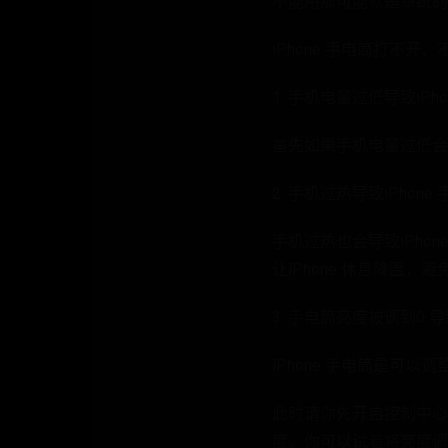
不能用那可能就是系统的
iPhone 手电筒打不
1. 手机电量过低导致iP
首先如果手机电量过低会
2. 手机过热导致iPhon
手机过热也会导致iPhon
让iPhone 休息降温，
3. 手电筒亮度被调到0
iPhone 手电筒是可
此时请你先开启控制中心
度，你可以试着将亮度调亮