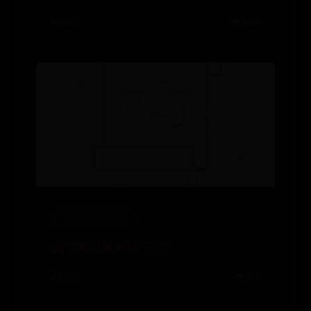
⌛ 09-03
👁️ 6320
365ALLSPORTS
qq在哪设置声纹气泡？
⌛ 07-24
👁️ 220