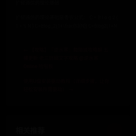
扩频通信的理论基础
扩频通信的理论基础是香农公式： C = B l o g 2 (
1 + S N ) C=Blog_2(1+\frac{S}{N}) C=Blog2​(1+N
← 【攻略】『逆水寒』舞陽城攻略解 五
樓更新 老三詳細文字攻略 @逆水寒
Online 哈啦板
使用U盘安装驱动教程（详细步骤，让你
轻松安装所需驱动） →
相关推荐