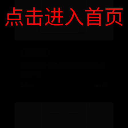
点击进入首页
365BET中文
阴阳师攻略 御魂心眼哪里刷 御魂心眼
属性介绍
⌛ 07-19
👁️ 3440