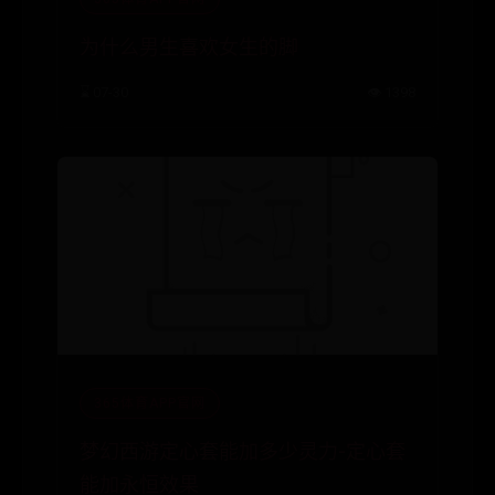
为什么男生喜欢女生的脚
⌛ 07-30
👁️ 1398
365体育APP官网
梦幻西游定心套能加多少灵力-定心套
能加永恒效果