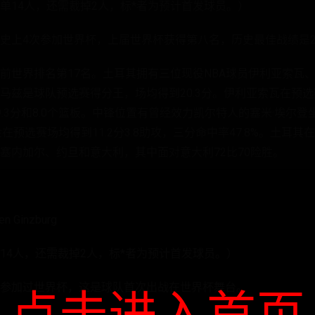
单14人，还需裁掉2人，标*者为预计首发球员。）
史上4次参加世界杯，上届世界杯获得第八名，历史最佳战绩是2
前世界排名第17名。土耳其拥有三位现役NBA球员伊利亚索瓦
兹是球队预选赛得分王，场均得到20.3分。伊利亚索瓦在预选赛场
.3分和8.0个篮板。中锋位置有曾经效力凯尔特人的塞米·埃尔
在预选赛场均得到11.2分3.8助攻，三分命中率47.8%。土耳
塞内加尔、约旦和意大利，其中面对意大利72比70险胜。
Ginzburg
14人，还需裁掉2人，标*者为预计首发球员。）
参加过世界杯，这是球队首次出战在世界杯舞台。
点击进入首页