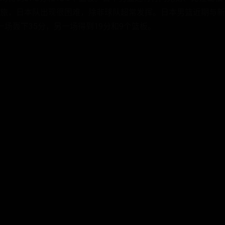
旅，日本队出现很困难，除非球队超常发挥。日本男篮近期与新
一场轰下35分，另一场得到19分和9个篮板。