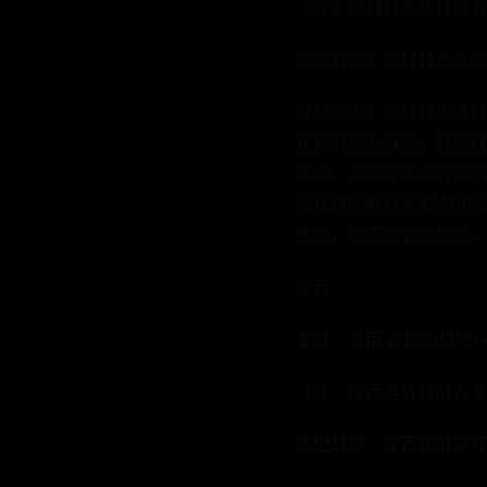
（注：土耳其男篮目前名
历史战绩：土耳其男篮历
球队概况：土耳其男篮目
锋线战斗力强劲。科尔科马
篮板。奥斯曼场均得到19
归化球员斯科蒂·威尔贝金
维亚，但击败了突尼斯、
捷克
主帅：洛南·金兹伯格Ronen 
（注：捷克男篮目前名单
历史战绩：捷克此前没有