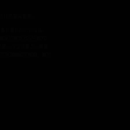
010年获得亚军。
、奥斯曼和科尔克马兹，
均得到15.5分和7.0
登坐镇。控卫位置上，美籍
其在热身赛输给了希腊、塞尔