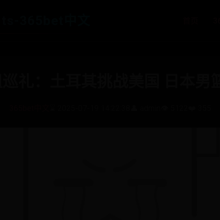
ts-365bet中文
首页
3
组巡礼：土耳其挑战美国 日本男
365bet中文
⌛ 2025-07-19 14:22:38
👤 admin
👁️ 5122
❤️ 355