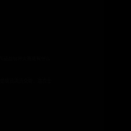
率队征战世界大赛能有什么
的世锦赛决赛交锋，这次土