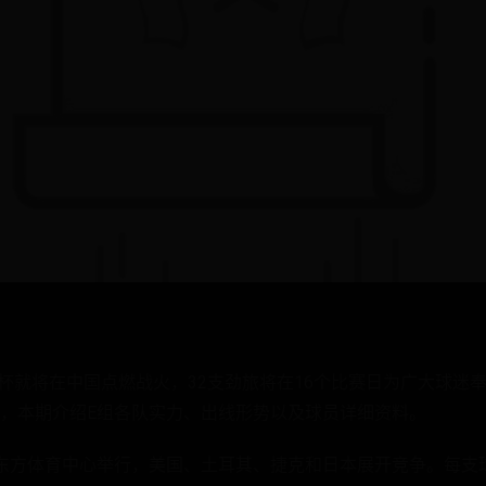
界杯就将在中国点燃战火，32支劲旅将在16个比赛日为广大球迷
，本期介绍E组各队实力、出线形势以及球员详细资料。
东方体育中心举行，美国、土耳其、捷克和日本展开竞争。每支