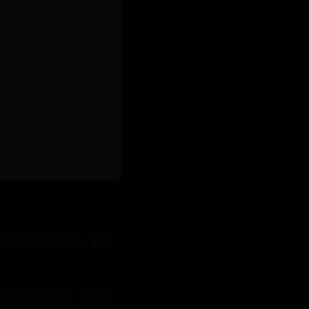
奉献92场精彩比赛。我们
球队打3场比赛，排名前