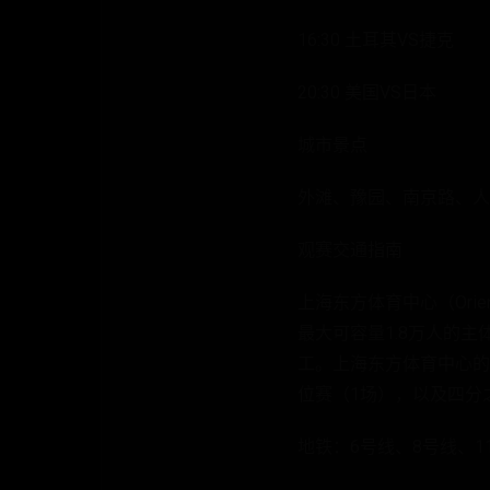
16:30 土耳其VS捷克
20:30 美国VS日本
城市景点
外滩、豫园、南京路、人
观赛交通指南
上海东方体育中心（Orien
最大可容量1.8万人的主
工。上海东方体育中心的主
位赛（1场），以及四分
地铁：6号线、8号线、1