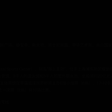
民广场、静安寺、新天地、迪士尼乐园、中华艺术宫、佘山国家
tal Sports Center），别名“海上王冠”，位于上海浦东新
体育馆，5千人的游泳馆和5千人的室外跳水池，总投资约20亿元人
体育馆在本届篮球世界杯将主办E组小组赛（6场）、17-32名排
之一决赛（2场）共13场比赛。
1号线