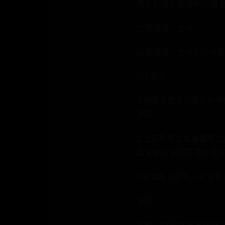
两名的球队晋级到16强
比赛城市：上海
比赛场馆：上海东方体育
E组看点
1.美国男篮因为缺少大
表现？
2.土耳其男篮是美国男
耳其能给美国男篮制造多
3.日本男篮拥有八村垒
美国