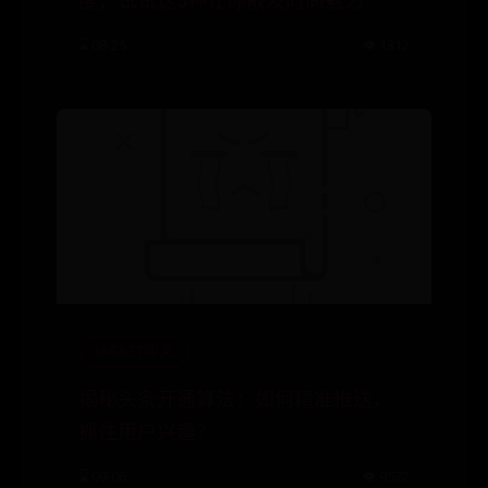
度，试试这5种让你散发时尚魅力
⌛ 08-25
👁️ 1312
365BET中文
揭秘头条开通算法：如何精准推送，
抓住用户兴趣？
⌛ 09-06
👁️ 9572