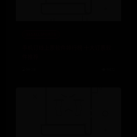
365ALLSPORTS
手机订线上票软件排行榜 十大订票软
件推荐
⌛ 06-28
👁️ 9472