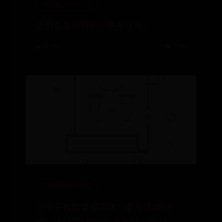
365ALLSPORTS
还需查看绿盟科技更多信息？
⌛ 07-15
👁️ 1356
365体育APP官网
小个子也能穿裙得体！避开这3种长