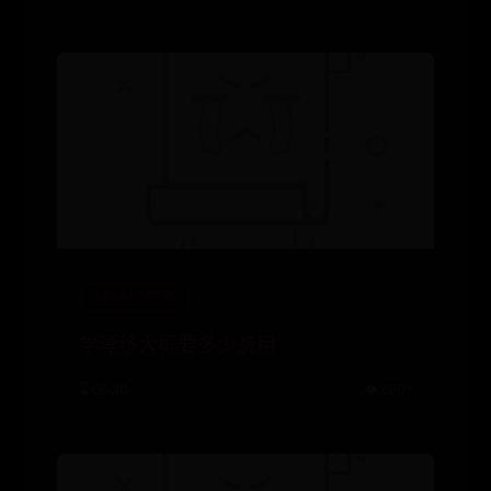
365BET中文
学漂移大概要多少费用
⌛ 06-30
👁️ 6801