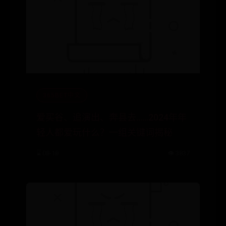
365BET中文
爱买谷、追演出、奔县去……2024年年
轻人都爱玩什么？一组关键词揭秘
⌛ 08-18
👁️ 3837