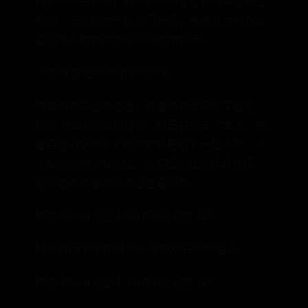
模式以及白平衡，对于新手而言还是非常容易上
手的。不过作为一款入门产品，笔者认为1300D
若能加入触摸屏功能将会更加好用。
·实拍样张 画质够用高感不错
简单测试与上手之后，笔者为大家带来了佳能
EOS 1300D的实拍样张。近日京城天气宜人，笔
者带着1300D去了趟南锣鼓巷拍了一些小景，以
下样张均为JPG直出，没有经过任何后期处理，
感兴趣的读者可以点击查看原片。
焦距:55mm 光圈:f/5.6 ISO感光度:100
曝光时间:1/320 曝光补偿:0EV 白平衡:自动
焦距:18mm 光圈:f/5.0 ISO感光度:100