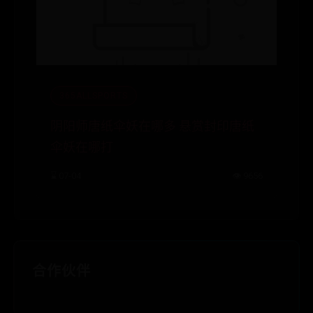
365ALLSPORTS
阴阳师唐纸伞妖在哪多 悬赏封印唐纸
伞妖在哪打
⌛ 07-04
👁️ 9656
合作伙伴