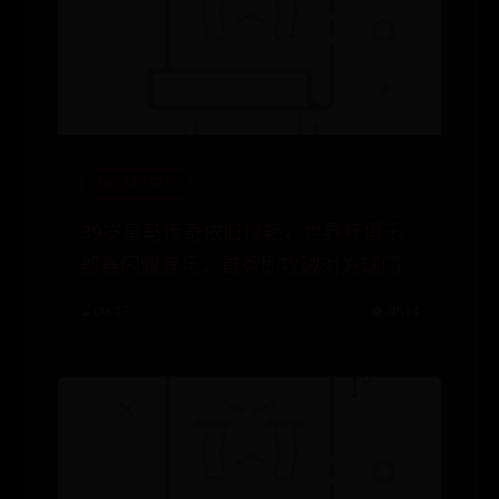
365BET中文
39岁皇马传奇依旧惊艳，世界杯俱乐
部赛闪耀登场，首秀即攻破对方球门
⌛ 09-17
👁️ 4514