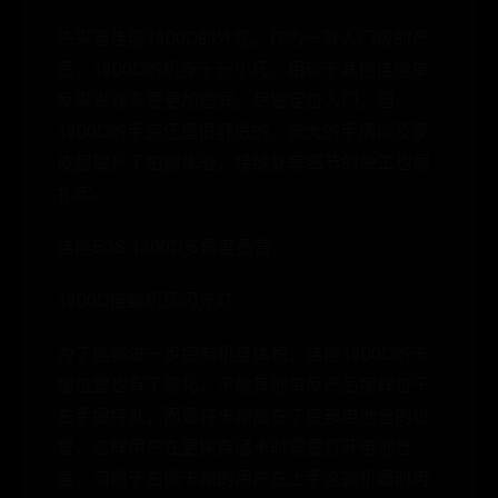
先来看佳能1300D的外观。作为一款入门级的产
品，1300D的机身十分小巧，相较于其他佳能单
反来说线条要更加圆润。尽管定位入门，但
1300D的手感还是很舒适的，宽大的手柄以及蒙
皮都提升了拍摄体验，接缝处等细节的做工也很
扎实。
佳能EOS 1300D多角度图赏
1300D搭载机顶闪光灯
为了能够进一步控制机身体积，佳能1300D的卡
槽位置也有了变化，不像其他单反产品那样位于
右手握持处，而是将卡槽放在了底部电池仓的位
置，这样用户在更换存储卡时需要打开电池仓
盖，习惯于右侧卡槽的用户在上手这款机器时可