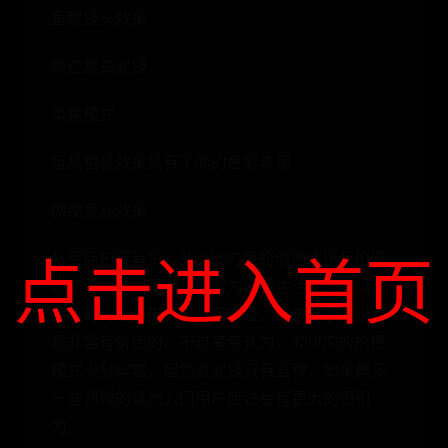
鱼眼镜头效果
颗粒黑白滤镜
柔焦模式
玩具相机效果具有不同的色彩表现
微缩景观效果
从实际拍摄看来，1300D内置的创意滤镜及拍摄
点击进入首页
模式还是很好用的，能够为日常生活的记录以及
旅行时的随拍带来更多趣味性，对于新手来说还
是非常有价值的。不过笔者认为，1300D的拍摄
模式十分丰富，但创意滤镜只有五种，如果再多
一些滤镜的话对入门用户应该会有更大的吸引
力。